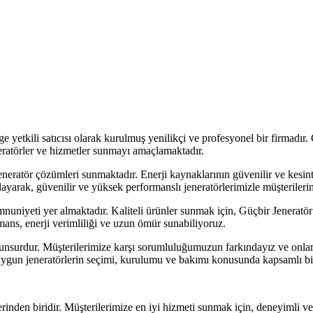
yetkili satıcısı olarak kurulmuş yenilikçi ve profesyonel bir firmadır. G
eratörler ve hizmetler sunmayı amaçlamaktadır.
i jeneratör çözümleri sunmaktadır. Enerji kaynaklarının güvenilir ve kesi
layarak, güvenilir ve yüksek performanslı jeneratörlerimizle müşterilerim
nuniyeti yer almaktadır. Kaliteli ürünler sunmak için, Güçbir Jeneratör’ü
mans, enerji verimliliği ve uzun ömür sunabiliyoruz.
r unsurdur. Müşterilerimize karşı sorumluluğumuzun farkındayız ve onla
 uygun jeneratörlerin seçimi, kurulumu ve bakımı konusunda kapsamlı b
den biridir. Müşterilerimize en iyi hizmeti sunmak için, deneyimli ve ye