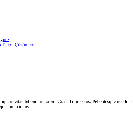
ağınız
k Enerji Çözümleri
liquam vitae bibendum lorem. Cras id dui lectus. Pellentesque nec felis 
uis nulla tellus.