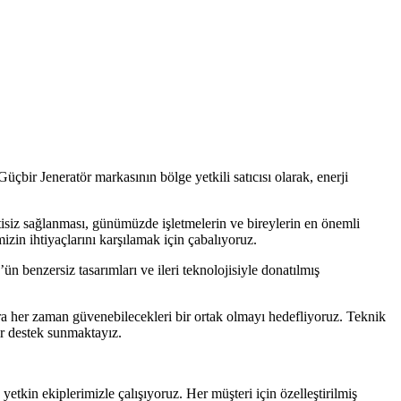
üçbir Jeneratör markasının bölge yetkili satıcısı olarak, enerji
ntisiz sağlanması, günümüzde işletmelerin ve bireylerin en önemli
izin ihtiyaçlarını karşılamak için çabalıyoruz.
n benzersiz tasarımları ve ileri teknolojisiyle donatılmış
ra her zaman güvenebilecekleri bir ortak olmayı hedefliyoruz. Teknik
ir destek sunmaktayız.
tkin ekiplerimizle çalışıyoruz. Her müşteri için özelleştirilmiş