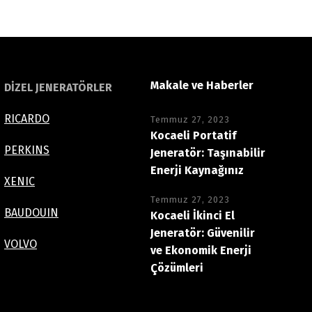
Makale ve Haberler
DİZEL JENERATÖRLER
RICARDO
Temmuz 27, 2023
Kocaeli Portatif
PERKINS
Jeneratör: Taşınabilir
Enerji Kaynağınız
XENIC
Temmuz 27, 2023
BAUDOUIN
Kocaeli İkinci El
Jeneratör: Güvenilir
VOLVO
ve Ekonomik Enerji
Çözümleri