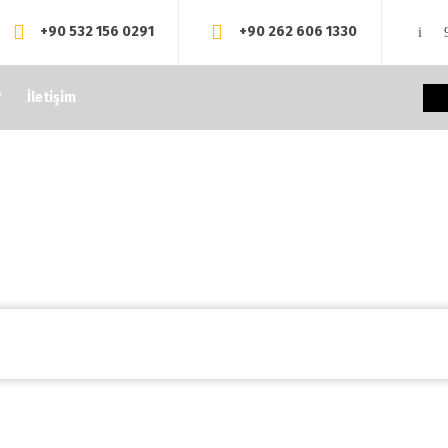
+90 532 156 0291
+90 262 606 1330
İletişim